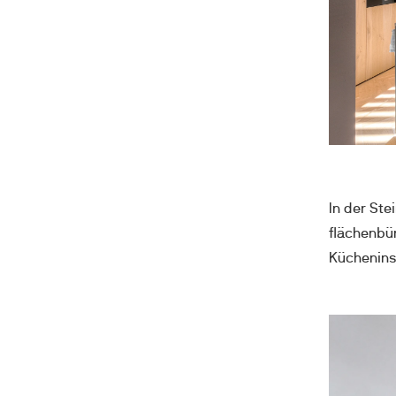
In der Ste
flächenbün
Kücheninse