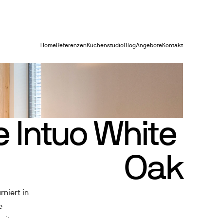
Home
Referenzen
Küchenstudio
Blog
Angebote
Kontakt
 Intuo White 
Oak
iert in 
 