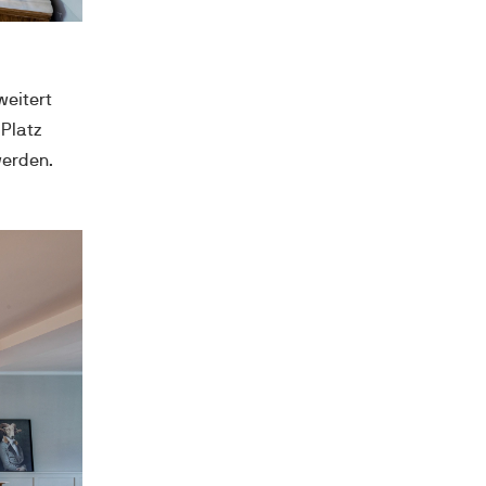
eitert 
Platz 
erden. 