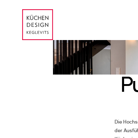
P
INTUO KÜCHE E-02C & E-04M
1140 Wien 
Die Hochsc
der Ausfüh