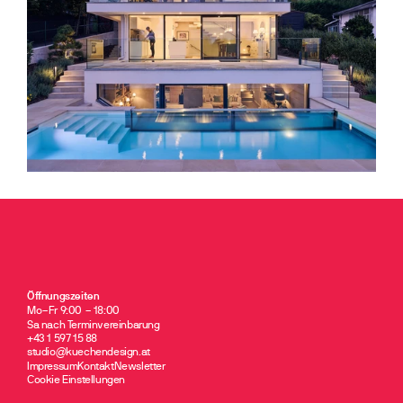
Öffnungszeiten 
Mo–Fr 9:00 – 18:00
Sa nach Terminvereinbarung
+43 1 597 15 88   
studio@kuechendesign.at
Impressum
Kontakt
Newsletter
Cookie Einstellungen